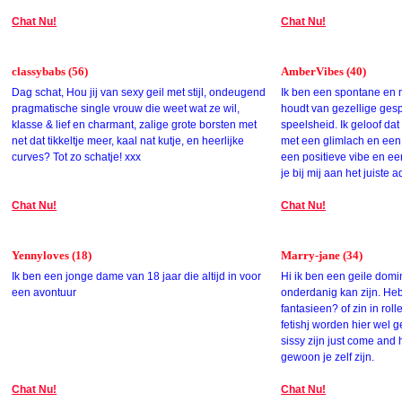
Chat Nu!
Chat Nu!
classybabs (56)
AmberVibes (40)
Dag schat, Hou jij van sexy geil met stijl, ondeugend
Ik ben een spontane en 
pragmatische single vrouw die weet wat ze wil,
houdt van gezellige ges
klasse & lief en charmant, zalige grote borsten met
speelsheid. Ik geloof da
net dat tikkeltje meer, kaal nat kutje, en heerlijke
met een glimlach en een
curves? Tot zo schatje! xxx
een positieve vibe en e
je bij mij aan het juiste a
Chat Nu!
Chat Nu!
Yennyloves (18)
Marry-jane (34)
Ik ben een jonge dame van 18 jaar die altijd in voor
Hi ik ben een geile domi
een avontuur
onderdanig kan zijn. Heb
fantasieen? of zin in ro
fetishj worden hier wel 
sissy zijn just come and
gewoon je zelf zijn.
Chat Nu!
Chat Nu!