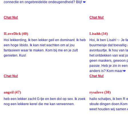
connectie en ongebreidelde ondeugendheid? Blijf 💋
Chat Nu!
Chat Nu!
ILoveDick (40)
Lisahh (34)
Hoi lekkerding, Ik ben lekker geil en dominant. Ik heb
Hoi, ik ben Lisah! ✨ Je 
een hoge libido. Ik kan niet wachten om al jou
buurmeisje dat toevallig a
fantasieen waar te maken. Kom bij me en je zult
avontuurtje. Ik hou van 
genieten. Kus!
het ontdekken van wat jou
geen maskers, gewoon pu
passie. Heb je zin in een
anders is? Kom maar💋
Chat Nu!
Chat Nu!
angeil (47)
rysalove (30)
heb een lekker zacht G-tje en ben dol op sex. Ik zoek
hallo schatjes, ik ben 
nog een lekkere kerel die me kan verwennen.
stoute dingen doen.Kom j
weet houden wij samen e