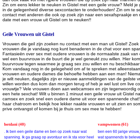
Zin om eens lekker te neuken in Gistel met een geile vrouw? Meld je 
in de gelegenheid diverse sexcontacten te onderhouden! Zin om te 
contact met anderen die ook op zoek zijn naar een sexafspraakje e
date met een vrouw uit Gistel om te neuken!!
Geile Vrouwen uit Gistel
Vrouwen die geil zijn zoeken nu contact met een man uit Gistel! Zoek e
vrouwen die je vandaag nog kunt benaderen in de chat voor een sp
Fantasieën over sex met oudere vrouwen is de normaalste zaak van d
wel een buurvrouw in de buurt die je wel geneukt zou willen. Hier kom 
buurvrouw tegen waarmee je graag sex zou willen en nu beschikbaar 
Kom vandaag nog in de gelegeheid om af te spreken met alleenstaan
vrouwen en oudere dames die behoefte hebben aan een man! Nie
je wilt neuken, dagelijks zijn er nieuwe aanmeldingen van de geilste
willen worden dus kom dan morgen terug of heb je wel lust om live con
vrouwtje? Vele vrouwen doen aan webcamsex en zijn tegenwoordig oo
een hete sexchat! Wilt u binnen 1 minuut een geile vrouw uit Gistel na
camsex en zoek snel een oudere dame uit voor een spannende chat! 
haar chatroom en bekijk hoe lekker naakte vrouwen er uit zien en 
prive ontvangst of komen bij je thuis om sex mee te hebben!
hotdani (40)
vampwomen (61)
. Ik ben een geile dame en ben op zoek naar wat
ben een 60 jarige vrouw, 
spanning. Ik ga graag op avontuur en ik sta voor heel
wat spannends te beleve