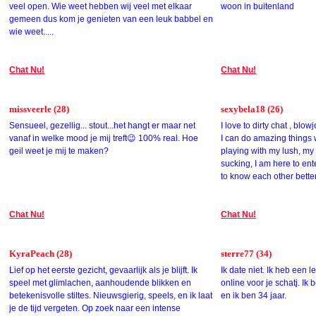
veel open. Wie weet hebben wij veel met elkaar
woon in buitenland
gemeen dus kom je genieten van een leuk babbel en
wie weet.....
Chat Nu!
Chat Nu!
missveerle (28)
sexybela18 (26)
Sensueel, gezellig... stout...het hangt er maar net
I love to dirty chat , blo
vanaf in welke mood je mij treft😉 100% real. Hoe
I can do amazing things 
geil weet je mij te maken?
playing with my lush, my c
sucking, I am here to ent
to know each other better
Chat Nu!
Chat Nu!
KyraPeach (28)
sterre77 (34)
Lief op het eerste gezicht, gevaarlijk als je blijft. Ik
Ik date niet. Ik heb een l
speel met glimlachen, aanhoudende blikken en
online voor je schatj. I
betekenisvolle stiltes. Nieuwsgierig, speels, en ik laat
en ik ben 34 jaar.
je de tijd vergeten. Op zoek naar een intense