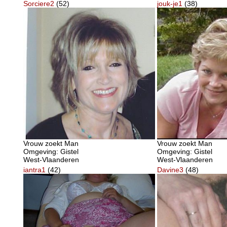
Sorciere2
(52)
jouk-je1
(38)
Vrouw zoekt Man
Vrouw zoekt Man
Omgeving: Gistel
Omgeving: Gistel
West-Vlaanderen
West-Vlaanderen
iantra1
(42)
Davine3
(48)