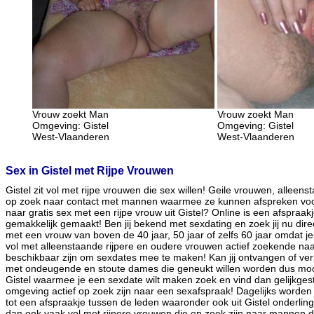
Vrouw zoekt Man
Vrouw zoekt Man
Omgeving: Gistel
Omgeving: Gistel
West-Vlaanderen
West-Vlaanderen
Sex in Gistel met Rijpe Vrouwen
Gistel zit vol met rijpe vrouwen die sex willen! Geile vrouwen, alleensta
op zoek naar contact met mannen waarmee ze kunnen afspreken voo
naar gratis sex met een rijpe vrouw uit Gistel? Online is een afspraak
gemakkelijk gemaakt! Ben jij bekend met sexdating en zoek jij nu dire
met een vrouw van boven de 40 jaar, 50 jaar of zelfs 60 jaar omdat je 
vol met alleenstaande rijpere en oudere vrouwen actief zoekende naa
beschikbaar zijn om sexdates mee te maken! Kan jij ontvangen of verp
met ondeugende en stoute dames die geneukt willen worden dus moc
Gistel waarmee je een sexdate wilt maken zoek en vind dan gelijkges
omgeving actief op zoek zijn naar een sexafspraak! Dagelijks worden
tot een afspraakje tussen de leden waaronder ook uit Gistel onderling
dan ook vaak vol met rijpere vrouwen die op zoek zijn naar mannen d