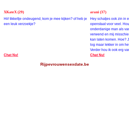
XKateX (29)
arani (37)
Hii! tikkeltje ondeugend, kom je mee kijken? of heb je
Hey schatjes ook zin in 
een leuk verzoekje?
openstaat voor veel. Ho
onderdanige man als va
verwend en mij misschie
kan laten komen. Hoe? J
log maar lekker in om he
Verder hou ik ook erg va
Chat Nu!
allerlei speeltje
Chat Nu!
Rijpevrouwensexdate.be