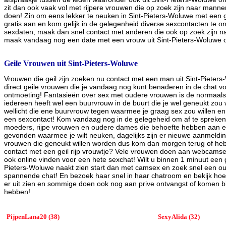
zit dan ook vaak vol met rijpere vrouwen die op zoek zijn naar manne
doen! Zin om eens lekker te neuken in Sint-Pieters-Woluwe met een 
gratis aan en kom gelijk in de gelegenheid diverse sexcontacten te 
sexdaten, maak dan snel contact met anderen die ook op zoek zijn n
maak vandaag nog een date met een vrouw uit Sint-Pieters-Woluwe 
Geile Vrouwen uit Sint-Pieters-Woluwe
Vrouwen die geil zijn zoeken nu contact met een man uit Sint-Pieters
direct geile vrouwen die je vandaag nog kunt benaderen in de chat 
ontmoeting! Fantasieën over sex met oudere vrouwen is de normaals
iedereen heeft wel een buurvrouw in de buurt die je wel geneukt zou w
wellicht die ene buurvrouw tegen waarmee je graag sex zou willen en
een sexcontact! Kom vandaag nog in de gelegeheid om af te spreken
moeders, rijpe vrouwen en oudere dames die behoefte hebben aan
gevonden waarmee je wilt neuken, dagelijks zijn er nieuwe aanmeldin
vrouwen die geneukt willen worden dus kom dan morgen terug of heb j
contact met een geil rijp vrouwtje? Vele vrouwen doen aan webcamse
ook online vinden voor een hete sexchat! Wilt u binnen 1 minuut een g
Pieters-Woluwe naakt zien start dan met camsex en zoek snel een o
spannende chat! En bezoek haar snel in haar chatroom en bekijk ho
er uit zien en sommige doen ook nog aan prive ontvangst of komen bi
hebben!
PijpenLana20 (38)
SexyAlida (32)