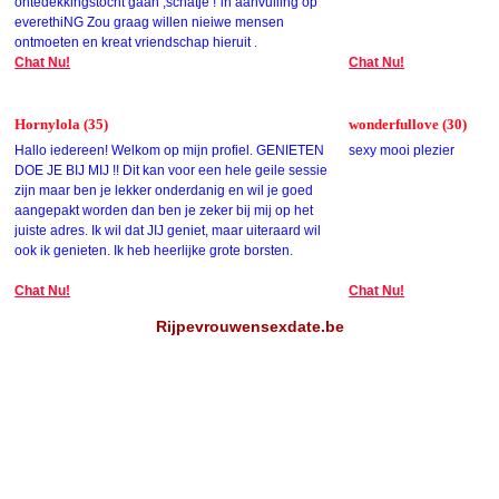
ontedekkingstocht gaan ,schatje !"in aanvulling op
everethiNG Zou graag willen nieiwe mensen
ontmoeten en kreat vriendschap hieruit .
Chat Nu!
Chat Nu!
Hornylola (35)
wonderfullove (30)
Hallo iedereen! Welkom op mijn profiel. GENIETEN
sexy mooi plezier
DOE JE BIJ MIJ !! Dit kan voor een hele geile sessie
zijn maar ben je lekker onderdanig en wil je goed
aangepakt worden dan ben je zeker bij mij op het
juiste adres. Ik wil dat JIJ geniet, maar uiteraard wil
ook ik genieten. Ik heb heerlijke grote borsten.
Chat Nu!
Chat Nu!
Rijpevrouwensexdate.be