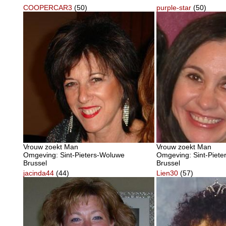
COOPERCAR3
(50)
purple-star
(50)
Vrouw zoekt Man
Vrouw zoekt Man
Omgeving: Sint-Pieters-Woluwe
Omgeving: Sint-Piet
Brussel
Brussel
jacinda44
(44)
Lien30
(57)