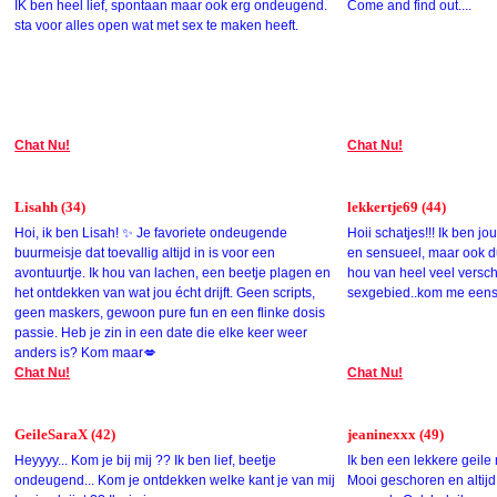
IK ben heel lief, spontaan maar ook erg ondeugend.
Come and find out....
sta voor alles open wat met sex te maken heeft.
Chat Nu!
Chat Nu!
Lisahh (34)
lekkertje69 (44)
Hoi, ik ben Lisah! ✨ Je favoriete ondeugende
Hoii schatjes!!! Ik ben jo
buurmeisje dat toevallig altijd in is voor een
en sensueel, maar ook du
avontuurtje. Ik hou van lachen, een beetje plagen en
hou van heel veel versc
het ontdekken van wat jou écht drijft. Geen scripts,
sexgebied..kom me eens 
geen maskers, gewoon pure fun en een flinke dosis
passie. Heb je zin in een date die elke keer weer
anders is? Kom maar💋
Chat Nu!
Chat Nu!
GeileSaraX (42)
jeaninexxx (49)
Heyyyy... Kom je bij mij ?? Ik ben lief, beetje
Ik ben een lekkere geile 
ondeugend... Kom je ontdekken welke kant je van mij
Mooi geschoren en altijd 