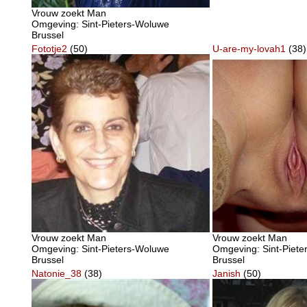
Vrouw zoekt Man
Omgeving: Sint-Pieters-Woluwe
Brussel
Fototje2
(50)
U-are-my-lovah1
(38)
Vrouw zoekt Man
Vrouw zoekt Man
Omgeving: Sint-Pieters-Woluwe
Omgeving: Sint-Piet
Brussel
Brussel
Natonie_38
(38)
Janish
(50)