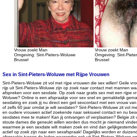
Vrouw zoekt Man
Vrouw zoekt Man
Omgeving: Sint-Pieters-Woluwe
Omgeving: Sint-Piet
Brussel
Brussel
Sex in Sint-Pieters-Woluwe met Rijpe Vrouwen
Sint-Pieters-Woluwe zit vol met rijpe vrouwen die sex willen! Geile v
rijp uit Sint-Pieters-Woluwe zijn op zoek naar contact met mannen 
afspreken voor een sexdate. Op zoek naar gratis sex met een rijpe vro
Woluwe? Online is een afspraakje voor sex snel en gemakkelijk gema
sexdating en zoek jij nu direct een geil sexcontact met een vrouw van
of zelfs 60 jaar omdat je wilt sexdaten? Sint-Pieters-Woluwe zit vol m
en oudere vrouwen actief zoekende naar seksueel contact en nu besc
sexdates mee te maken! Kan jij ontvangen of verplaatsen? Belgie zi
stoute dames die geneukt willen worden dus mocht je niemand vinden
waarmee je een sexdate wilt maken zoek en vind dan gelijkgestemde
actief op zoek zijn naar een sexafspraak! Dagelijks worden er duizen
afspraakje tussen de leden waaronder ook uit Sint-Pieters-Woluwe on