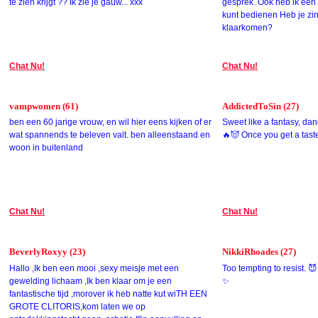
te zien krijgt ?? Ik zie je gauw... xxx
gesprek. Ook heb ik een l
kunt bedienen Heb je zin
klaarkomen?
Chat Nu!
Chat Nu!
vampwomen (61)
AddictedToSin (27)
ben een 60 jarige vrouw, en wil hier eens kijken of er
Sweet like a fantasy, dan
wat spannends te beleven valt. ben alleenstaand en
🔥😈 Once you get a tast
woon in buitenland
Chat Nu!
Chat Nu!
BeverlyRoxyy (23)
NikkiRhoades (27)
Hallo ,Ik ben een mooi ,sexy meisje met een
Too tempting to resist. 
gewelding lichaam ,Ik ben klaar om je een
✨
fantastische tijd ,morover ik heb natte kut wiTH EEN
GROTE CLITORIS,kom laten we op